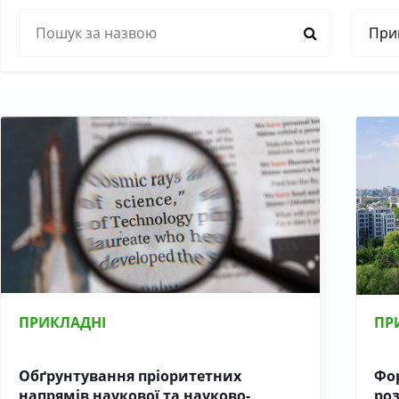
ПРИКЛАДНІ
ПР
Обґрунтування пріоритетних
Фо
напрямів наукової та науково-
роз