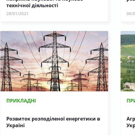
технічної діяльності
28/01/2021
06/
ПРИКЛАДНІ
ПР
Розвиток розподіленої енергетики в
Агр
Україні
Ук