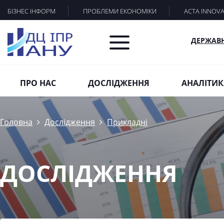
БІЗНЕС ІНФОРМ
ПРОБЛЕМИ ЕКОНОМІКИ
ACTA INNOV
ДЕРЖАВ
ПРО НАС
ДОСЛІДЖЕННЯ
АНАЛІТИК
Головна
Дослідження
Прикладні
ДОСЛІДЖЕННЯ