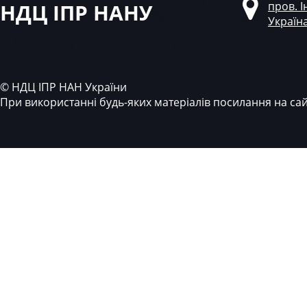
НДЦ ІПР НАНУ
пров. І
Україн
© НДЦ ІПР НАН України
При використанні будь-яких матеріалів посилання на са