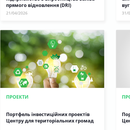
прямого відновлення (DRI)
вуг
21/04/2026
31/
ПРОЕКТИ
ПР
Портфель інвестиційних проектів
Пор
Центру для територіальних громад
Це