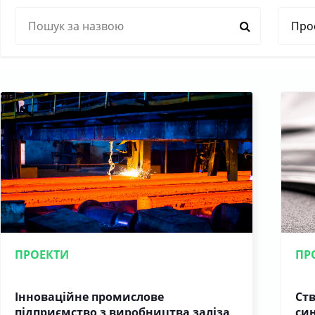
ПРОЕКТИ
ПР
Інноваційне промислове
Ст
підприємство з виробництва заліза
син