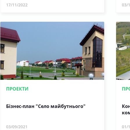
17/11/2022
03/
ПРОЕКТИ
ПР
Бізнес-план "Село майбутнього"
Кон
ко
03/09/2021
01/