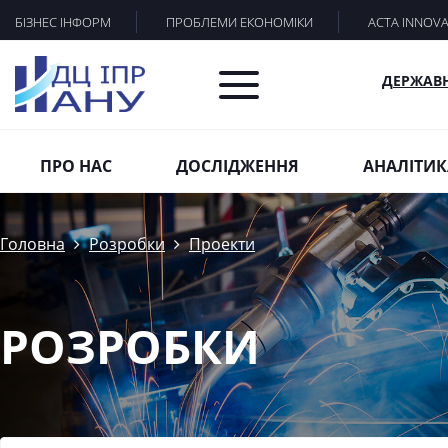
БІЗНЕС ІНФОРМ
ПРОБЛЕМИ ЕКОНОМІКИ
ACTA INNOV
ДЕРЖАВ
ПРО НАС
ДОСЛІДЖЕННЯ
АНАЛІТИК
Головна
Розробки
Проекти
РОЗРОБКИ