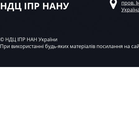
НДЦ ІПР НАНУ
пров. І
Україн
© НДЦ ІПР НАН України
При використанні будь-яких матеріалів посилання на са