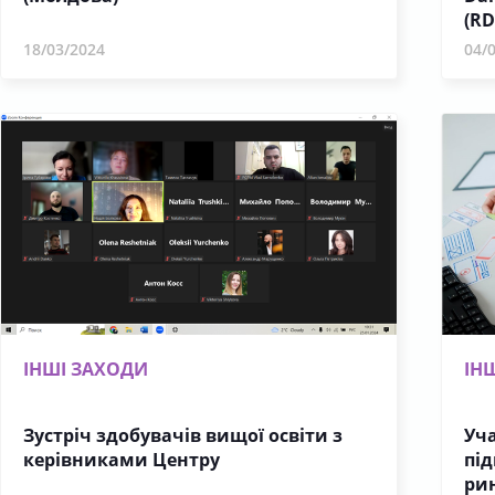
(R
18/03/2024
04/
ІНШІ ЗАХОДИ
ІН
Зустріч здобувачів вищої освіти з
Уча
керівниками Центру
пі
ри