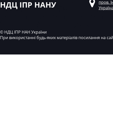
НДЦ ІПР НАНУ
пров. І
Україн
© НДЦ ІПР НАН України
При використанні будь-яких матеріалів посилання на са