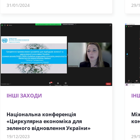
31/01/2024
29/
ІНШІ ЗАХОДИ
ІН
Національна конференція
Мі
«Циркулярна економіка для
ко
зеленого відновлення України»
19/12/2023
29/