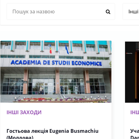
ІНШІ ЗАХОДИ
ІН
Гостьова лекція Eugenia Busmachiu
Уча
(Молдова)
Da