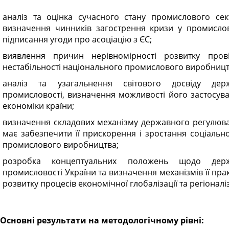
аналіз та оцінка сучасного стану промислового сек
визначення чинників загострення кризи у промислов
підписання угоди про асоціацію з ЄС;
виявлення причин нерівномірності розвитку прові
нестабільності національного промислового виробництв
аналіз та узагальнення світового досвіду держ
промисловості, визначення можливості його застосува
економіки країни;
визначення складових механізму державного регулюван
має забезпечити її прискорення і зростання соціальн
промислового виробництва;
розробка концептуальних положень щодо держа
промисловості України та визначення механізмів її пра
розвитку процесів економічної глобалізації та регіоналіз
Основні результати на методологічному рівні: