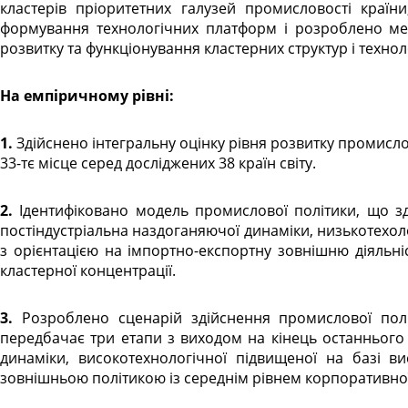
кластерів пріоритетних галузей промисловості країн
формування технологічних платформ і розроблено ме
розвитку та функціонування кластерних структур і техно
На емпіричному рівні:
1. Здійснено інтегральну оцінку рівня розвитку промисловості в Україні, за якою вона у 2011 р. зайняла
33-тє місце серед досліджених 38 країн світу.
2. Ідентифіковано модель промислової політики, що здійснювалася в Україні в 1995 – 2011 рр., як:
постіндустріальна наздоганяючої динаміки, низькотехол
з орієнтацією на імпортно-експортну зовнішню діяльніс
кластерної концентрації.
3. Розроблено сценарій здійснення промислової політики в Україні на період до 2030 р., який
передбачає три етапи з виходом на кінець останнього
динаміки, високотехнологічної підвищеної на базі в
зовнішньою політикою із середнім рівнем корпоративної 