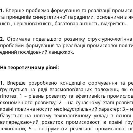
1. Вперше проблема формування та реалізації промислової політики в країні розглядається з позиції
та принципів синергетичної парадигми, основними з яких 
ність, нерівноважність, багатоваріантність, відкритість.
2. Отримала подальшого розвитку структурно-логічна схема проведення наукового дослідження
проблеми формування та реалізації промислової політики
єдиний послідовний ланцюжок.
На теоретичному рівні:
1. Вперше розроблено концепцію формування та реалізації промислової політики в країні, що
ґрунтується на ряді взаємопов’язаних положень, які 
гіпотез: 1 – рівень розвитку та ефективність промислов
економічного розвитку; 2 – на сучасному етапі розвит
країні повинна носити неоіндустріальний характер; 3 – 
базується на новому технологічному укладі в основі
випереджаючий розвиток промисловості в країні ґру
технологій; 5 – інструменти реалізації промислової пол