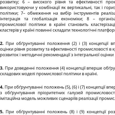
розвитку; 6 – високого рівня та ефективності пром
використовуючи у комбінації як вертикальні, так і гори
політики; 7– обмеження на вибір інструментів реаліз
інтеграція та глобалізація економіки; 8 – організа
промислової політики в країні становить кластеріза
кластерів у країні повинні складати технологічні платфор
2. При обґрунтуванні положення (2) і (3) концепції вперше запропоновано методичний підхід до
оцінки рівня розвитку та ефективності промисловості в к
розвиток і методичні рекомендації з інтегральної оцінки
3. При доведенні положення (4) концепції вперше обґрунтовано методичні положення з ідентифікації
складових моделі промислової політики в країні.
4. При обґрунтуванні положень (5), (6) і (7) концепції вперше запропоновано методичне забезпечення
з обґрунтування пріоритетних галузей промисловост
імітаційна модель можливих сценаріїв реалізації промисл
5. При обґрунтуванні положень (8) і (9) концепції розроблено методичний підхід до ідентифікації