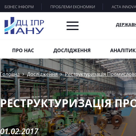
БІЗНЕС ІНФОРМ
ПРОБЛЕМИ ЕКОНОМІКИ
ACTA INNOV
ДЕРЖАВ
ПРО НАС
ДОСЛІДЖЕННЯ
АНАЛІТИК
Головна
Дослідження
Реструктуризація Промислово
РЕСТРУКТУРИЗАЦІЯ П
01.02.2017