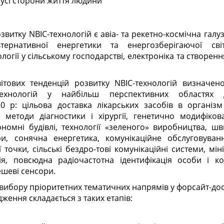
 усі сторони життя людини
витку NBIC-технологій є авіа- та рекетно-космічна галуз
тернативної енергетики та енергозберігаючої світл
логії у сільському господарстві, електроніка та створен
ітових тенденцій розвитку NBIC-технологій визначено
технологій у найбільш перспективних областях 
0 р: цільова доставка лікарських засобів в організ
 методи діагностики і хірургії, генетично модифікова
ономні будівлі, технології «зеленого» виробництва, шв
ори, сонячна енергетика, комунікаційне обслуговува
ї точки, сільські бездро-тові комунікаційні системи, мі
ія, повсюдна радіочастотна ідентифікація особи і ко
ешеві сенсори.
 вибору пріоритетних тематичних напрямів у форсайт-до
дження складається з таких етапів: