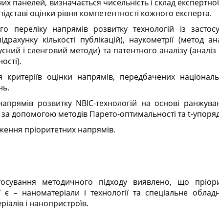
х панелей, визначається чисельність і склад експертної 
підставі оцінки рівня компетентності кожного експерта.
го переліку напрямів розвитку технологій із застос
підрахунку кількості публікацій), наукометрії (метод ан
русний і сленговий методи) та патентного аналізу (аналі
ості).
я критеріїв оцінки напрямів, передбачених націона
нь.
напрямів розвитку NBIC-технологій на основі ранжува
за допомогою методів Парето-оптимальності та t-упоря
ження пріоритетних напрямів.
ї є – наноматеріали і технології та спеціальне обла
іалів і нанопристроїв.