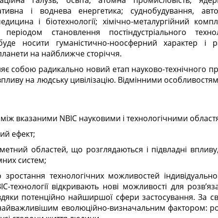
каційна галузь; освіта; атомна промисловість; яде
ативна і воднева енергетика; суднобудування, авто
едицина і біотехнології; хімічно-металургійний комп
періодом становлення постіндустріального техно
буде носити гуманістично-ноосферний характер і р
планети на найближче сторіччя.
ляє собою радикально новий етап науково-технічного пр
впливу на людську цивілізацію. Відмінними особливостям
 між вказаними NBIC науковими і технологічними област
ий ефект;
етний областей, що розглядаються і підвладні впливу
мних систем;
о зростання технологічних можливостей індивідуально
IC-технології відкривають нові можливості для розв’я
дяки потенційно найширшої сфери застосування. За св
 найважливішим еволюційно-визначальним фактором: ро