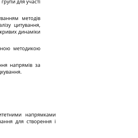
групи для участі
уванням методів
алізу цитування,
з кривих динаміки
льною методикою
ння напрямів за
дкування.
днання для створення і