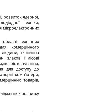
і, розвиток ядерної,
одіодної техніки,
ня мікроелектронних
 області технічних
для комерційного
м людини, тканинна
ні злакові і лісові
идке біотестування,
ння для доступу до
ніатюрні комп’ютери,
мерційних товарів,
слідженнях розвитку