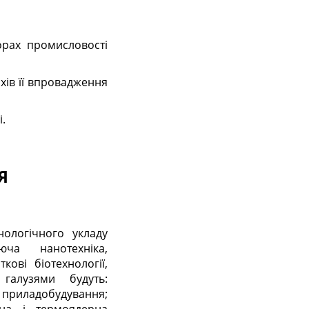
орах промисловості
хів її впровадження
.
Я
ологічного укладу
юча нанотехніка,
кові біотехнології,
 галузями будуть:
і приладобудування;