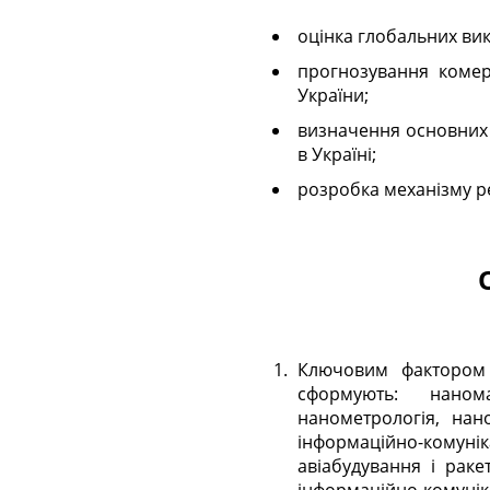
оцінка глобальних вик
прогнозування комерц
України;
визначення основних 
в Україні;
розробка механізму реа
Ключовим фактором я
сформують: нанома
нанометрологія, нано
інформаційно-комун
авіабудування і раке