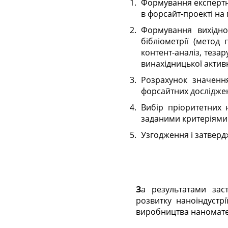
Формування експертни
в форсайт-проекті на 
Формування вихідно
бібліометрії (метод 
контент-аналіз, теза
винахідницької активн
Розрахунок значенн
форсайтних дослідже
Вибір пріоритетних 
заданими критеріями 
Узгодження і затверд
За результатами застосування методичного підходу виявлено, що пріоритетними напрямками
розвитку наноіндустрі
виробництва наноматер