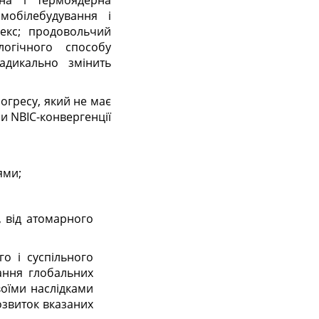
рна і термоядерна
мобілебудування і
лекс; продовольчий
логічного способу
адикально змінить
огресу, який не має
и NBIC-конвергенції
ями;
, від атомарного
го і суспільного
зання глобальних
оїми наслідками
звиток вказаних