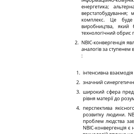
інформаційно-комуні
енергетика; альтерн
верстатобудування; м
комплекс. Це буде 
виробництва, який 
технологічний обрис 
NBIC-конвергенція яв
аналогів за ступенем 
:
інтенсивна взаємодія
значний синергетичн
широкий сфера предм
рівня матерії до розу
перспектива якісног
розвитку людини. NB
проблем людства зав
NBIC-конвергенція є