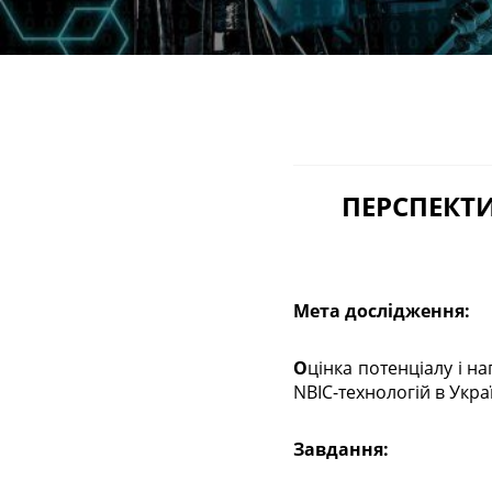
ПЕРСПЕКТИ
Мета дослідження:
Оцінка потенціалу і напрямів розвитку традиційних секторів промисловості в контексті впровадження
NBIC-технологій в Украї
Завдання: