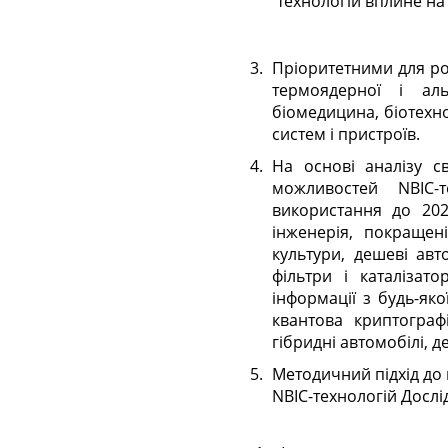
технологій вплине на
Пріоритетними для роз
термоядерної і аль
біомедицина, біотехно
систем і пристроїв.
На основі аналізу св
можливостей NBIC-
використання до 202
інженерія, покращені
культури, дешеві авт
фільтри і каталізат
інформації з будь-яко
квантова криптограф
гібридні автомобілі, д
Методичний підхід до
NBIC-технологій Дослі