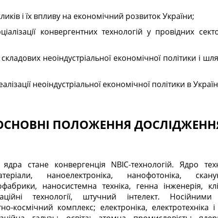
ликів і їх впливу на економічний розвиток України;
іалізації конвергентних технологій у провідних сект
складових неоіндустріальної економічної політики і шля
лізації неоіндустріальної економічної політики в Україні
ОСНОВНІ ПОЛОЖЕННЯ ДОСЛІДЖЕНН
дра стане конвергенція NBIC-технологій. Ядро техн
теріали, наноелектроніка, нанофотоніка, скану
фабрики, наносистемна техніка, генна інженерія, кліт
ікаційні технології, штучний інтелект. Носійними
тно-космічний комплекс; електроніка, електротехніка 