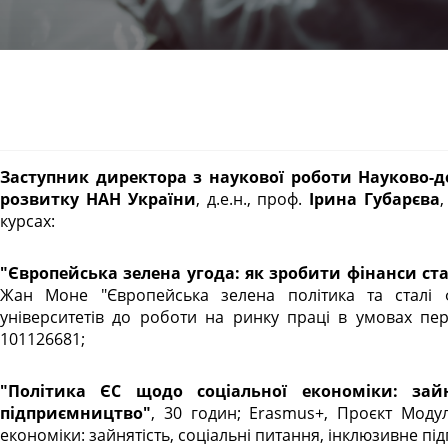
Заступник директора з наукової роботи Науково-дослідного центру індустріальних проблем
розвитку НАН України
, д.е.н., проф.
Ірина Губарєва
курсах:
"Європейська зелена угода: як зробити фінанси с
Жан Моне "Європейська зелена політика та сталі фі
університетів до роботи на ринку праці в умовах пер
101126681;
"Політика ЄС щодо соціальної економіки: зайнятість, соціальні питання, інклюзивне
підприємництво"
, 30 годин; Erasmus+, Проєкт Мод
економіки: зайнятість, соціальні питання, інклюзивне п