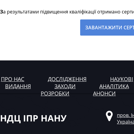
За результатами підвищення кваліфікації отримано серти
ЗАВАНТАЖИТИ СЕР
ПРО НАС
ДОСЛІДЖЕННЯ
НАУКОВІ
ВИДАННЯ
ЗАХОДИ
АНАЛІТИКА
РОЗРОБКИ
АНОНСИ
НДЦ ІПР НАНУ
пров. І
Україн