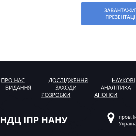
ЗАВАНТАЖИ
ПРЕЗЕНТАЦ
ПРО НАС
ДОСЛІДЖЕННЯ
НАУКОВІ
ВИДАННЯ
ЗАХОДИ
АНАЛІТИКА
РОЗРОБКИ
АНОНСИ
НДЦ ІПР НАНУ
пров. І
Україн