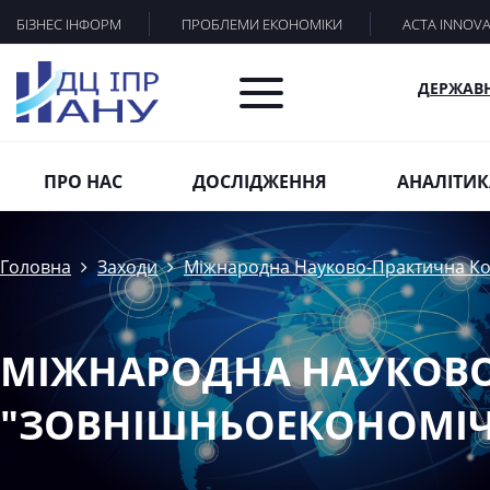
БІЗНЕС ІНФОРМ
ПРОБЛЕМИ ЕКОНОМІКИ
ACTA INNOV
ДЕРЖАВ
ПРО НАС
ДОСЛІДЖЕННЯ
АНАЛІТИК
Головна
Заходи
Міжнародна Науково-Практична Ко
МІЖНАРОДНА НАУКОВО
"ЗОВНІШНЬОЕКОНОМІЧН