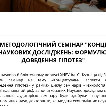
МЕТОДОЛОГІЧНИЙ СЕМІНАР "КОНЦ
 НАУКОВИХ ДОСЛІДЖЕНЬ: ФОРМУЛЮ
ДОВЕДЕННЯ ГІПОТЕЗ"
чний семінар на тему «Концептуальні аспекти н
дення гіпотез» у рамках циклу семінарів «Технологі
8 навчальний рік), започаткованих Науково-дослідним 
ільовою аудиторією семінару були здобувачі наукови
ономічних наук, докторанти, кандидати економічних наук