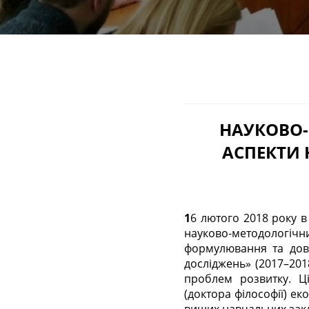
НАУКОВО-
АСПЕКТИ
16 лютого 2018 року в науково-бібліотечному корпусі ХНЕУ ім. С. Кузнеця відбувся сьомий відкритий
науково-методологі
формулювання та дове
досліджень» (2017–201
проблем розвитку. Ц
(доктора філософії) ек