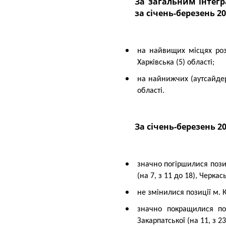
За загальним інтегральним показником соціально-економічного розвитку регіонів України
за січень-березень 20
на найвищих місцях розт
Харківська (5) області;
на найнижчих (аутсайдери
області.
За січень-березень 2
значно погіршилися позиці
(на 7, з 11 до 18), Черкась
не змінилися позиції м. Ки
значно покращилися поз
Закарпатської (на 11, з 23