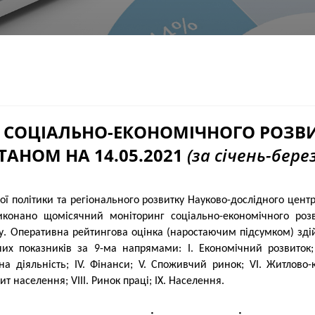
 СОЦІАЛЬНО-ЕКОНОМІЧНОГО РОЗВИТ
ТАНОМ НА 14.05.2021
(за січень-берез
конано щомісячний моніторинг соціально-економічного розв
у. Оперативна рейтингова оцінка (наростаючим підсумком) зді
их показників за 9-ма напрямами: I. Економічний розвиток;
ційна діяльність; IV. Фінанси; V. Споживчий ринок; VI. Житлово
т населення; VIII. Ринок праці; IX. Населення.