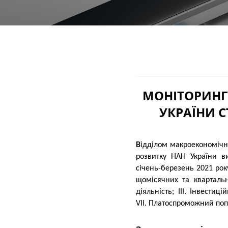
МОНІТОРИНГ
УКРАЇНИ С
Відділом макроекономічної політики та регіонального розвитку Науково-дослідного центру індустріальних проблем
розвитку НАН України ви
січень-березень 2021 рок
щомісячних та квартальн
діяльність; III. Інвести
VII. Платоспроможний попи