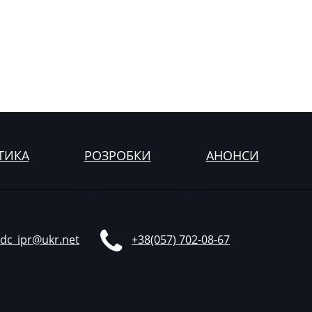
ТИКА
РОЗРОБКИ
АНОНСИ
опейського зразка
dc_ipr@ukr.net
+38(057) 702-08-67