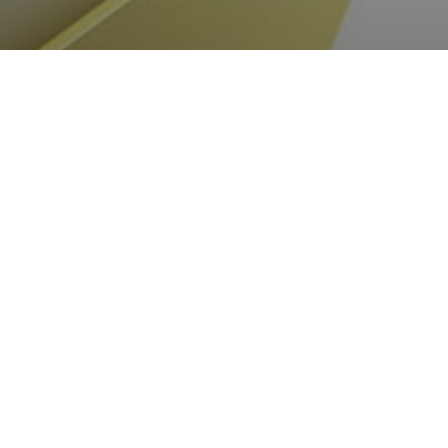
в ОНП
антури