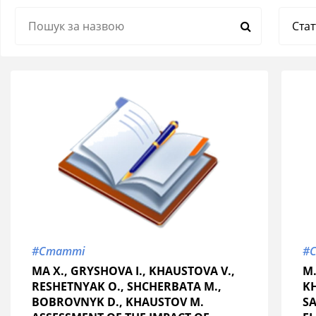
#Статті
#
MA X., GRYSHOVA I., KHAUSTOVA V.,
M.
RESHETNYAK O., SHCHERBATA M.,
KH
BOBROVNYK D., KHAUSTOV M.
S