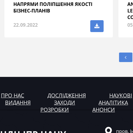
НАПРЯМИ ПОЛІПШЕННЯ ЯКОСТІ
AN
БІЗНЕС-ПЛАНІВ
LE
C
22.09.2022
05
ПРО НАС
ДОСЛІДЖЕННЯ
НАУКОВІ
ВИДАННЯ
ЗАХОДИ
АНАЛІТИКА
РОЗРОБКИ
АНОНСИ
пров. І