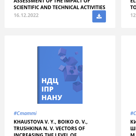
ASSESSMENT OF THE IMPACT OF
E
SCIENTIFIC AND TECHNICAL ACTIVITIES
T
ON THE ECONOMIC GROWTH OF
16.12.2022
12
WORLD COUNTRIES
#Статті
#
KHAUSTOVA V. Y., BOIKO O. V.,
КИ
TRUSHKINA N. V. VECTORS OF
ШП
INCREASING THE LEVEL OF
М