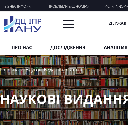
БІЗНЕС ІНФОРМ
ПРОБЛЕМИ ЕКОНОМІКИ
ACTA INNOV
ДЕРЖАВ
ПРО НАС
ДОСЛІДЖЕННЯ
АНАЛІТИК
Головна
Наукові Видання
Статті
НАУКОВІ ВИДАНН