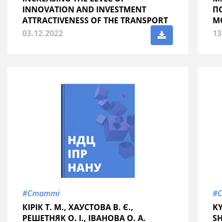
INNOVATION AND INVESTMENT
П
ATTRACTIVENESS OF THE TRANSPORT
М
AND LOGISTICS INFRASTRUCTURE OF
03.12.2022
13
THE NATIONAL ECONOMY OF
UKRAINE
#Статті
#
КІРІК Т. М., ХАУСТОВА В. Є.,
KY
РЕШЕТНЯК О. І., ІВАНОВА О. А.
SH