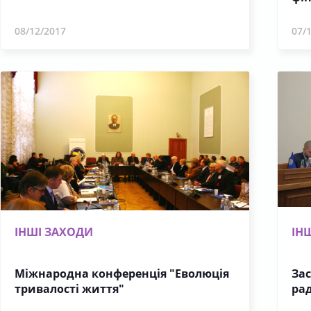
08/12/2017
07/
ІНШІ ЗАХОДИ
ІН
Міжнародна конференція "Еволюція
Зас
тривалості життя"
ра