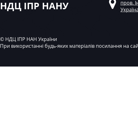
НДЦ ІПР НАНУ
пров. І
Україн
© НДЦ ІПР НАН України
При використанні будь-яких матеріалів посилання на са