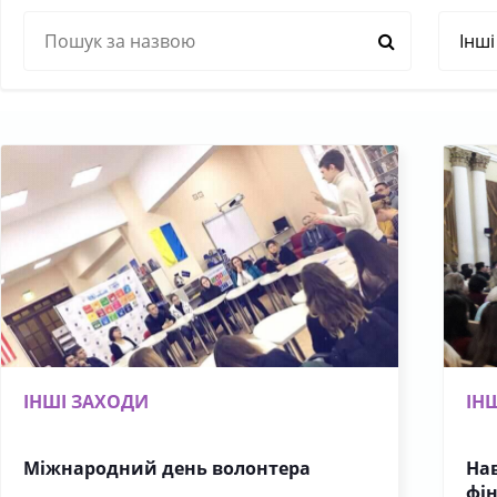
ІНШІ ЗАХОДИ
ІН
Міжнародний день волонтера
Нав
фі