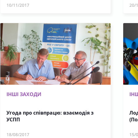
10/11/2017
20/
ІНШІ ЗАХОДИ
ІН
Угода про співпрацю: взаємодія з
Ло
УСПП
(П
18/08/2017
15/